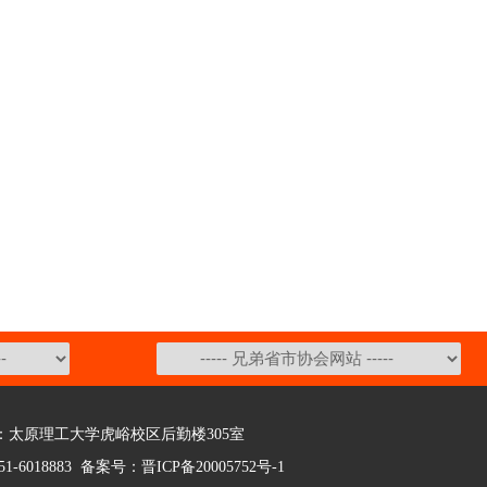
太原理工大学虎峪校区后勤楼305室
1-6018883
备案号：晋ICP备20005752号-1